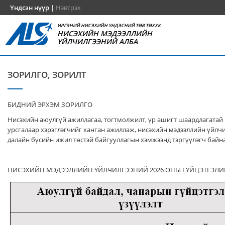
Үндсэн нүүр
|
Нэвтрэх
ИРГЭНИЙ НИСЭХИЙН ҮНДЭСНИЙ ТӨВ ТӨХХК
НИСЭХИЙН МЭДЭЭЛЛИЙН
ҮЙЛЧИЛГЭЭНИЙ АЛБА
ЗОРИЛГО, ЗОРИЛТ
БИДНИЙ ЭРХЭМ ЗОРИЛГО
Нисэхийн аюулгүй ажиллагаа, тогтмолжилт, үр ашигт шаардлагатай
урсгалаар хэрэглэгчийг ханган ажиллаж, нисэхийн мэдээллийн үйлч
далайн бүсийн ижил төстэй байгууллагын хэмжээнд тэргүүлэгч байна
НИСЭХИЙН МЭДЭЭЛЛИЙН ҮЙЛЧИЛГЭЭНИЙ 2026 ОНЫ ГҮЙЦЭТГЭЛИ