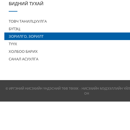
БИДНИЙ ТУХАЙ
ТОВЧ ТАНИЛЦУУЛГА
БҮТЭЦ
ЗОРИЛГО, ЗОРИЛТ
ТҮҮХ
ХОЛБОО БАРИХ
САНАЛ АСУУЛГА
© ИРГЭНИЙ НИСЭХИЙН ҮНДЭСНИЙ ТӨВ ТӨХХК - НИСЭХИЙН МЭДЭЭЛЛИЙН ҮЙЛ
ОН