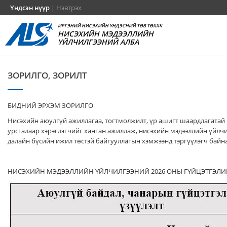
Үндсэн нүүр
|
Нэвтрэх
ИРГЭНИЙ НИСЭХИЙН ҮНДЭСНИЙ ТӨВ ТӨХХК
НИСЭХИЙН МЭДЭЭЛЛИЙН
ҮЙЛЧИЛГЭЭНИЙ АЛБА
ЗОРИЛГО, ЗОРИЛТ
БИДНИЙ ЭРХЭМ ЗОРИЛГО
Нисэхийн аюулгүй ажиллагаа, тогтмолжилт, үр ашигт шаардлагатай
урсгалаар хэрэглэгчийг ханган ажиллаж, нисэхийн мэдээллийн үйлч
далайн бүсийн ижил төстэй байгууллагын хэмжээнд тэргүүлэгч байна
НИСЭХИЙН МЭДЭЭЛЛИЙН ҮЙЛЧИЛГЭЭНИЙ 2026 ОНЫ ГҮЙЦЭТГЭЛИ