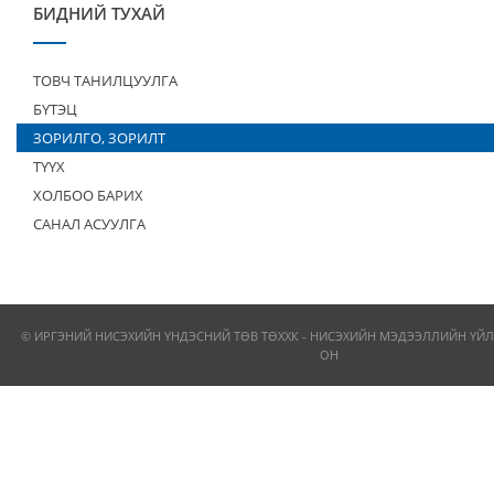
БИДНИЙ ТУХАЙ
ТОВЧ ТАНИЛЦУУЛГА
БҮТЭЦ
ЗОРИЛГО, ЗОРИЛТ
ТҮҮХ
ХОЛБОО БАРИХ
САНАЛ АСУУЛГА
© ИРГЭНИЙ НИСЭХИЙН ҮНДЭСНИЙ ТӨВ ТӨХХК - НИСЭХИЙН МЭДЭЭЛЛИЙН ҮЙЛ
ОН