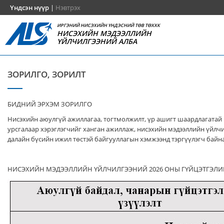
Үндсэн нүүр
|
Нэвтрэх
ИРГЭНИЙ НИСЭХИЙН ҮНДЭСНИЙ ТӨВ ТӨХХК
НИСЭХИЙН МЭДЭЭЛЛИЙН
ҮЙЛЧИЛГЭЭНИЙ АЛБА
ЗОРИЛГО, ЗОРИЛТ
БИДНИЙ ЭРХЭМ ЗОРИЛГО
Нисэхийн аюулгүй ажиллагаа, тогтмолжилт, үр ашигт шаардлагатай
урсгалаар хэрэглэгчийг ханган ажиллаж, нисэхийн мэдээллийн үйлч
далайн бүсийн ижил төстэй байгууллагын хэмжээнд тэргүүлэгч байна
НИСЭХИЙН МЭДЭЭЛЛИЙН ҮЙЛЧИЛГЭЭНИЙ 2026 ОНЫ ГҮЙЦЭТГЭЛИ