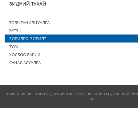
БИДНИЙ ТУХАЙ
ТОВЧ ТАНИЛЦУУЛГА
БҮТЭЦ
ЗОРИЛГО, ЗОРИЛТ
ТҮҮХ
ХОЛБОО БАРИХ
САНАЛ АСУУЛГА
© ИРГЭНИЙ НИСЭХИЙН ҮНДЭСНИЙ ТӨВ ТӨХХК - НИСЭХИЙН МЭДЭЭЛЛИЙН ҮЙЛ
ОН