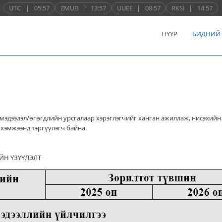
UTC
|
05:57
ZMUB
|
13:57
UUEE
|
08:57
RKSI
|
14:57
НҮҮР
БИДНИЙ
мэдээлэл/өгөгдлийн урсгалаар хэрэглэгчийг ханган ажиллаж, нисэхийн
хэмжээнд тэргүүлэгч байна.
ЙН ҮЗҮҮЛЭЛТ