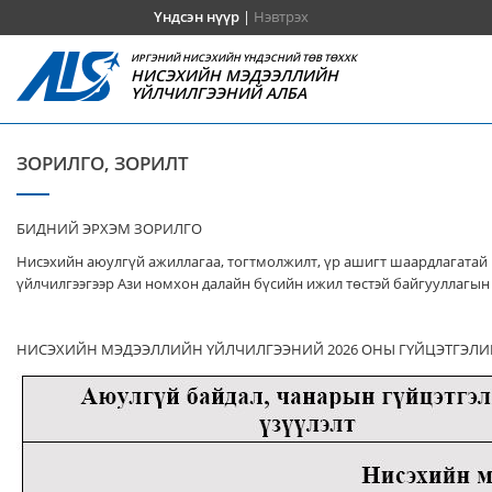
Үндсэн нүүр
|
Нэвтрэх
ИРГЭНИЙ НИСЭХИЙН ҮНДЭСНИЙ ТӨВ ТӨХХК
НИСЭХИЙН МЭДЭЭЛЛИЙН
ҮЙЛЧИЛГЭЭНИЙ АЛБА
ЗОРИЛГО, ЗОРИЛТ
БИДНИЙ ЭРХЭМ ЗОРИЛГО
Нисэхийн аюулгүй ажиллагаа, тогтмолжилт, үр ашигт шаардлагатай 
үйлчилгээгээр Ази номхон далайн бүсийн ижил төстэй байгууллагын 
НИСЭХИЙН МЭДЭЭЛЛИЙН ҮЙЛЧИЛГЭЭНИЙ 2026 ОНЫ ГҮЙЦЭТГЭЛИ