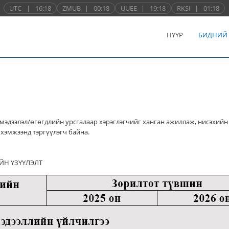
UTC
|
16:18
ZMUB
|
00:18
UUEE
|
19:18
RKSI
|
01:18
НҮҮР
БИДНИЙ
мэдээлэл/өгөгдлийн урсгалаар хэрэглэгчийг ханган ажиллаж, нисэхийн
хэмжээнд тэргүүлэгч байна.
ЙН ҮЗҮҮЛЭЛТ