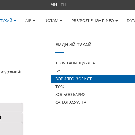
MN
|
EN
 ТУХАЙ
AIP
NOTAM
PRE/POST FLIGHT INFO
DAT
БИДНИЙ ТУХАЙ
ТОВЧ ТАНИЛЦУУЛГА
БҮТЭЦ
 мэдээллийн
ЗОРИЛГО, ЗОРИЛТ
ТҮҮХ
ХОЛБОО БАРИХ
САНАЛ АСУУЛГА