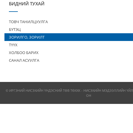
БИДНИЙ ТУХАЙ
ТОВЧ ТАНИЛЦУУЛГА
БҮТЭЦ
ЗОРИЛГО, ЗОРИЛТ
ТҮҮХ
ХОЛБОО БАРИХ
САНАЛ АСУУЛГА
© ИРГЭНИЙ НИСЭХИЙН ҮНДЭСНИЙ ТӨВ ТӨХХК - НИСЭХИЙН МЭДЭЭЛЛИЙН ҮЙЛ
ОН