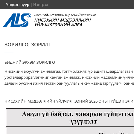
Үндсэн нүүр
|
Нэвтрэх
ИРГЭНИЙ НИСЭХИЙН ҮНДЭСНИЙ ТӨВ ТӨХХК
НИСЭХИЙН МЭДЭЭЛЛИЙН
ҮЙЛЧИЛГЭЭНИЙ АЛБА
ЗОРИЛГО, ЗОРИЛТ
БИДНИЙ ЭРХЭМ ЗОРИЛГО
Нисэхийн аюулгүй ажиллагаа, тогтмолжилт, үр ашигт шаардлагатай
урсгалаар хэрэглэгчийг ханган ажиллаж, нисэхийн мэдээллийн үйлч
далайн бүсийн ижил төстэй байгууллагын хэмжээнд тэргүүлэгч байна
НИСЭХИЙН МЭДЭЭЛЛИЙН ҮЙЛЧИЛГЭЭНИЙ 2026 ОНЫ ГҮЙЦЭТГЭЛИ