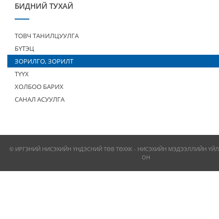
БИДНИЙ ТУХАЙ
ТОВЧ ТАНИЛЦУУЛГА
БҮТЭЦ
ЗОРИЛГО, ЗОРИЛТ
ТҮҮХ
ХОЛБОО БАРИХ
САНАЛ АСУУЛГА
© ИРГЭНИЙ НИСЭХИЙН ҮНДЭСНИЙ ТӨВ ТӨХХК - НИСЭХИЙН МЭДЭЭЛЛИЙН ҮЙЛ
ОН