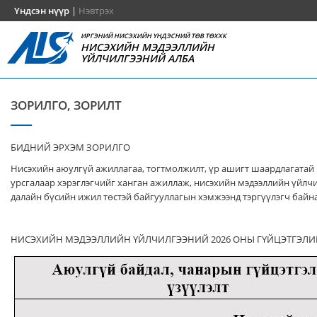
Үндсэн нүүр
|
Нэвтрэх
ИРГЭНИЙ НИСЭХИЙН ҮНДЭСНИЙ ТӨВ ТӨХХК
НИСЭХИЙН МЭДЭЭЛЛИЙН
ҮЙЛЧИЛГЭЭНИЙ АЛБА
ЗОРИЛГО, ЗОРИЛТ
БИДНИЙ ЭРХЭМ ЗОРИЛГО
Нисэхийн аюулгүй ажиллагаа, тогтмолжилт, үр ашигт шаардлагатай
урсгалаар хэрэглэгчийг ханган ажиллаж, нисэхийн мэдээллийн үйлч
далайн бүсийн ижил төстэй байгууллагын хэмжээнд тэргүүлэгч байна
НИСЭХИЙН МЭДЭЭЛЛИЙН ҮЙЛЧИЛГЭЭНИЙ 2026 ОНЫ ГҮЙЦЭТГЭЛИ