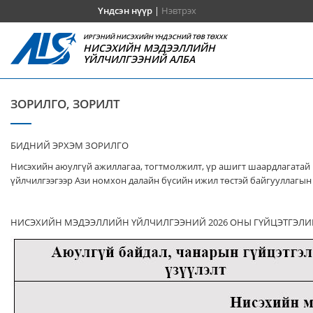
Үндсэн нүүр
|
Нэвтрэх
ИРГЭНИЙ НИСЭХИЙН ҮНДЭСНИЙ ТӨВ ТӨХХК
НИСЭХИЙН МЭДЭЭЛЛИЙН
ҮЙЛЧИЛГЭЭНИЙ АЛБА
ЗОРИЛГО, ЗОРИЛТ
БИДНИЙ ЭРХЭМ ЗОРИЛГО
Нисэхийн аюулгүй ажиллагаа, тогтмолжилт, үр ашигт шаардлагатай 
үйлчилгээгээр Ази номхон далайн бүсийн ижил төстэй байгууллагын 
НИСЭХИЙН МЭДЭЭЛЛИЙН ҮЙЛЧИЛГЭЭНИЙ 2026 ОНЫ ГҮЙЦЭТГЭЛИ