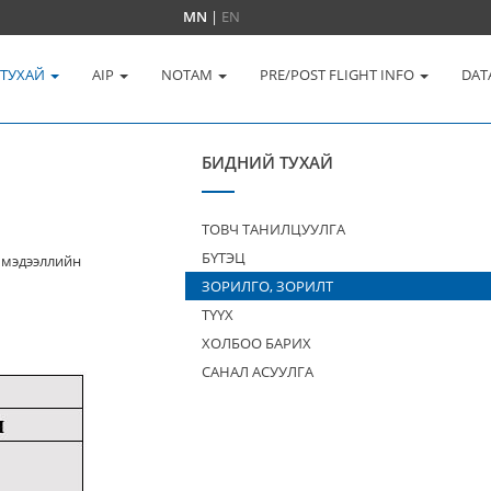
MN
|
EN
 ТУХАЙ
AIP
NOTAM
PRE/POST FLIGHT INFO
DAT
БИДНИЙ ТУХАЙ
ТОВЧ ТАНИЛЦУУЛГА
БҮТЭЦ
 мэдээллийн
ЗОРИЛГО, ЗОРИЛТ
ТҮҮХ
ХОЛБОО БАРИХ
САНАЛ АСУУЛГА