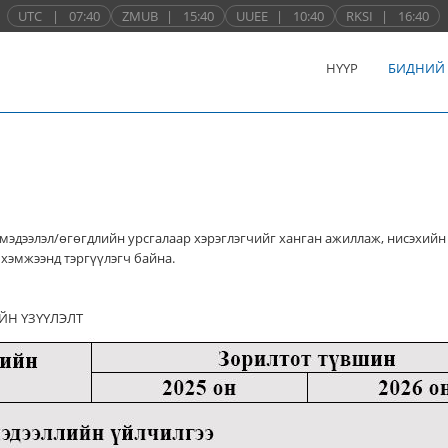
UTC
|
07:40
ZMUB
|
15:40
UUEE
|
10:40
RKSI
|
16:40
НҮҮР
БИДНИЙ
мэдээлэл/өгөгдлийн урсгалаар хэрэглэгчийг ханган ажиллаж, нисэхийн
хэмжээнд тэргүүлэгч байна.
ЙН ҮЗҮҮЛЭЛТ