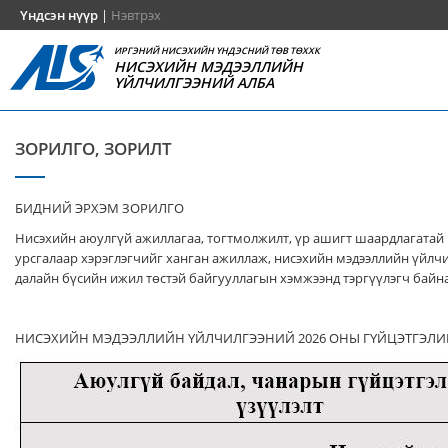
Үндсэн нүүр
|
Нэвтрэх
ИРГЭНИЙ НИСЭХИЙН ҮНДЭСНИЙ ТӨВ ТӨХХК
НИСЭХИЙН МЭДЭЭЛЛИЙН
ҮЙЛЧИЛГЭЭНИЙ АЛБА
ЗОРИЛГО, ЗОРИЛТ
БИДНИЙ ЭРХЭМ ЗОРИЛГО
Нисэхийн аюулгүй ажиллагаа, тогтмолжилт, үр ашигт шаардлагатай
урсгалаар хэрэглэгчийг ханган ажиллаж, нисэхийн мэдээллийн үйлч
далайн бүсийн ижил төстэй байгууллагын хэмжээнд тэргүүлэгч байна
НИСЭХИЙН МЭДЭЭЛЛИЙН ҮЙЛЧИЛГЭЭНИЙ 2026 ОНЫ ГҮЙЦЭТГЭЛИ