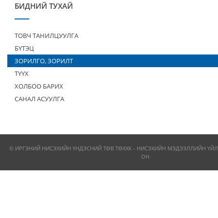
БИДНИЙ ТУХАЙ
ТОВЧ ТАНИЛЦУУЛГА
БҮТЭЦ
ЗОРИЛГО, ЗОРИЛТ
ТҮҮХ
ХОЛБОО БАРИХ
САНАЛ АСУУЛГА
© ИРГЭНИЙ НИСЭХИЙН ҮНДЭСНИЙ ТӨВ ТӨХХК - НИСЭХИЙН МЭДЭЭЛЛИЙН ҮЙЛ
ОН