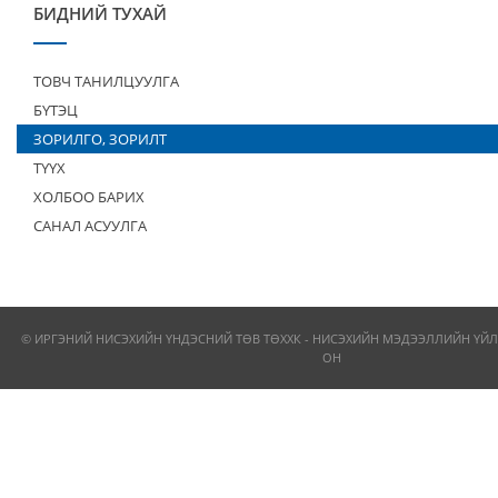
БИДНИЙ ТУХАЙ
ТОВЧ ТАНИЛЦУУЛГА
БҮТЭЦ
ЗОРИЛГО, ЗОРИЛТ
ТҮҮХ
ХОЛБОО БАРИХ
САНАЛ АСУУЛГА
© ИРГЭНИЙ НИСЭХИЙН ҮНДЭСНИЙ ТӨВ ТӨХХК - НИСЭХИЙН МЭДЭЭЛЛИЙН ҮЙЛ
ОН