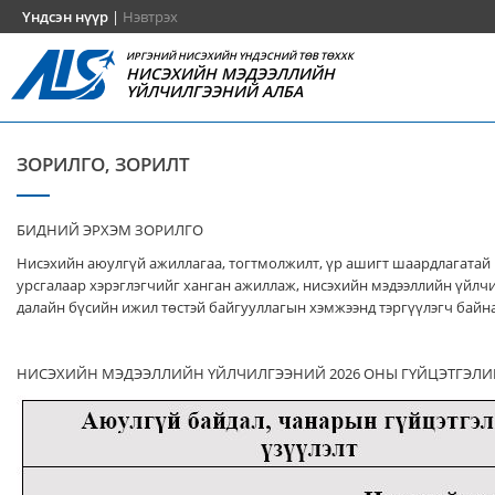
Үндсэн нүүр
|
Нэвтрэх
ИРГЭНИЙ НИСЭХИЙН ҮНДЭСНИЙ ТӨВ ТӨХХК
НИСЭХИЙН МЭДЭЭЛЛИЙН
ҮЙЛЧИЛГЭЭНИЙ АЛБА
ЗОРИЛГО, ЗОРИЛТ
БИДНИЙ ЭРХЭМ ЗОРИЛГО
Нисэхийн аюулгүй ажиллагаа, тогтмолжилт, үр ашигт шаардлагатай
урсгалаар хэрэглэгчийг ханган ажиллаж, нисэхийн мэдээллийн үйлч
далайн бүсийн ижил төстэй байгууллагын хэмжээнд тэргүүлэгч байна
НИСЭХИЙН МЭДЭЭЛЛИЙН ҮЙЛЧИЛГЭЭНИЙ 2026 ОНЫ ГҮЙЦЭТГЭЛИ