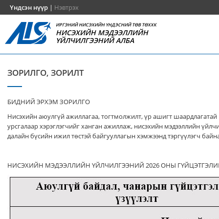
Үндсэн нүүр
|
Нэвтрэх
ИРГЭНИЙ НИСЭХИЙН ҮНДЭСНИЙ ТӨВ ТӨХХК
НИСЭХИЙН МЭДЭЭЛЛИЙН
ҮЙЛЧИЛГЭЭНИЙ АЛБА
ЗОРИЛГО, ЗОРИЛТ
БИДНИЙ ЭРХЭМ ЗОРИЛГО
Нисэхийн аюулгүй ажиллагаа, тогтмолжилт, үр ашигт шаардлагатай
урсгалаар хэрэглэгчийг ханган ажиллаж, нисэхийн мэдээллийн үйлч
далайн бүсийн ижил төстэй байгууллагын хэмжээнд тэргүүлэгч байна
НИСЭХИЙН МЭДЭЭЛЛИЙН ҮЙЛЧИЛГЭЭНИЙ 2026 ОНЫ ГҮЙЦЭТГЭЛИ