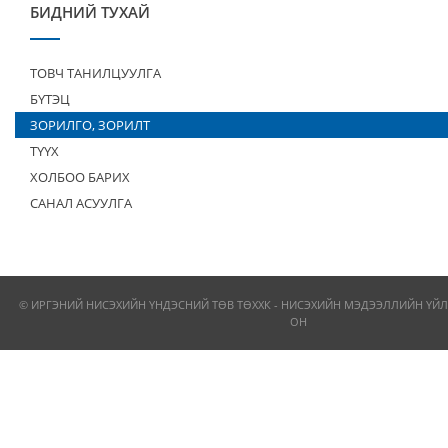
БИДНИЙ ТУХАЙ
ТОВЧ ТАНИЛЦУУЛГА
БҮТЭЦ
ЗОРИЛГО, ЗОРИЛТ
ТҮҮХ
ХОЛБОО БАРИХ
САНАЛ АСУУЛГА
© ИРГЭНИЙ НИСЭХИЙН ҮНДЭСНИЙ ТӨВ ТӨХХК - НИСЭХИЙН МЭДЭЭЛЛИЙН ҮЙЛ
ОН