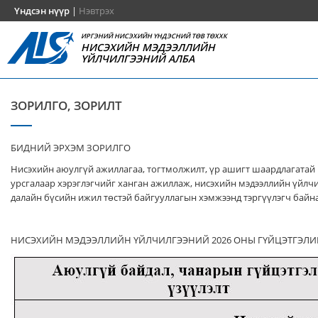
Үндсэн нүүр
|
Нэвтрэх
ИРГЭНИЙ НИСЭХИЙН ҮНДЭСНИЙ ТӨВ ТӨХХК
НИСЭХИЙН МЭДЭЭЛЛИЙН
ҮЙЛЧИЛГЭЭНИЙ АЛБА
ЗОРИЛГО, ЗОРИЛТ
БИДНИЙ ЭРХЭМ ЗОРИЛГО
Нисэхийн аюулгүй ажиллагаа, тогтмолжилт, үр ашигт шаардлагатай
урсгалаар хэрэглэгчийг ханган ажиллаж, нисэхийн мэдээллийн үйлч
далайн бүсийн ижил төстэй байгууллагын хэмжээнд тэргүүлэгч байна
НИСЭХИЙН МЭДЭЭЛЛИЙН ҮЙЛЧИЛГЭЭНИЙ 2026 ОНЫ ГҮЙЦЭТГЭЛИ