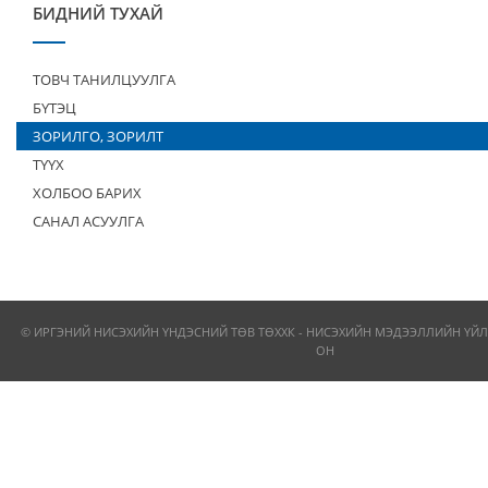
БИДНИЙ ТУХАЙ
ТОВЧ ТАНИЛЦУУЛГА
БҮТЭЦ
ЗОРИЛГО, ЗОРИЛТ
ТҮҮХ
ХОЛБОО БАРИХ
САНАЛ АСУУЛГА
© ИРГЭНИЙ НИСЭХИЙН ҮНДЭСНИЙ ТӨВ ТӨХХК - НИСЭХИЙН МЭДЭЭЛЛИЙН ҮЙЛ
ОН