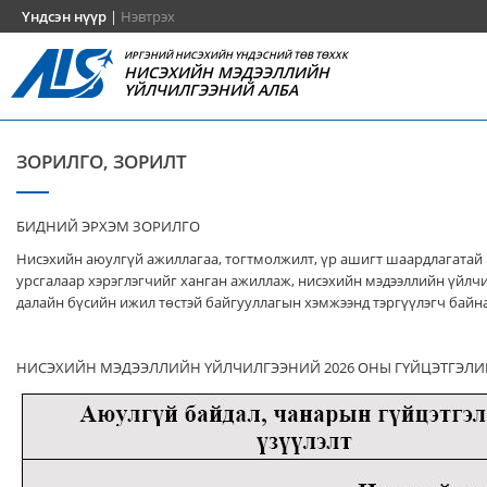
Үндсэн нүүр
|
Нэвтрэх
ИРГЭНИЙ НИСЭХИЙН ҮНДЭСНИЙ ТӨВ ТӨХХК
НИСЭХИЙН МЭДЭЭЛЛИЙН
ҮЙЛЧИЛГЭЭНИЙ АЛБА
ЗОРИЛГО, ЗОРИЛТ
БИДНИЙ ЭРХЭМ ЗОРИЛГО
Нисэхийн аюулгүй ажиллагаа, тогтмолжилт, үр ашигт шаардлагатай
урсгалаар хэрэглэгчийг ханган ажиллаж, нисэхийн мэдээллийн үйлч
далайн бүсийн ижил төстэй байгууллагын хэмжээнд тэргүүлэгч байна
НИСЭХИЙН МЭДЭЭЛЛИЙН ҮЙЛЧИЛГЭЭНИЙ 2026 ОНЫ ГҮЙЦЭТГЭЛИ