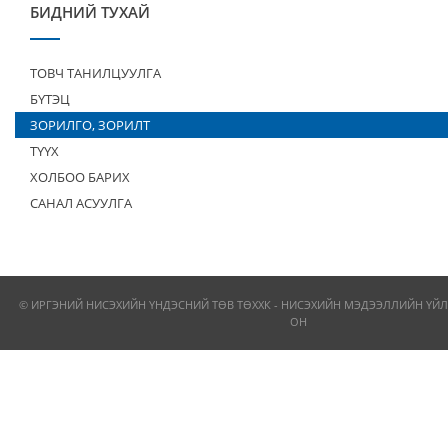
БИДНИЙ ТУХАЙ
ТОВЧ ТАНИЛЦУУЛГА
БҮТЭЦ
ЗОРИЛГО, ЗОРИЛТ
ТҮҮХ
ХОЛБОО БАРИХ
САНАЛ АСУУЛГА
© ИРГЭНИЙ НИСЭХИЙН ҮНДЭСНИЙ ТӨВ ТӨХХК - НИСЭХИЙН МЭДЭЭЛЛИЙН ҮЙЛ
ОН