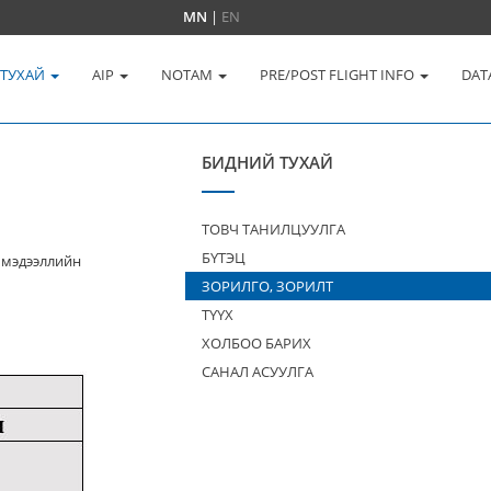
MN
|
EN
 ТУХАЙ
AIP
NOTAM
PRE/POST FLIGHT INFO
DAT
БИДНИЙ ТУХАЙ
ТОВЧ ТАНИЛЦУУЛГА
БҮТЭЦ
 мэдээллийн
ЗОРИЛГО, ЗОРИЛТ
ТҮҮХ
ХОЛБОО БАРИХ
САНАЛ АСУУЛГА