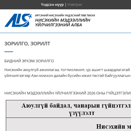
Үндсэн нүүр
|
Нэвтрэх
ИРГЭНИЙ НИСЭХИЙН ҮНДЭСНИЙ ТӨВ ТӨХХК
НИСЭХИЙН МЭДЭЭЛЛИЙН
ҮЙЛЧИЛГЭЭНИЙ АЛБА
ЗОРИЛГО, ЗОРИЛТ
БИДНИЙ ЭРХЭМ ЗОРИЛГО
Нисэхийн аюулгүй ажиллагаа, тогтмолжилт, үр ашигт шаардлагатай 
үйлчилгээгээр Ази номхон далайн бүсийн ижил төстэй байгууллагын 
НИСЭХИЙН МЭДЭЭЛЛИЙН ҮЙЛЧИЛГЭЭНИЙ 2026 ОНЫ ГҮЙЦЭТГЭЛИ