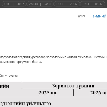
UTC
|
20:37
ZMUB
|
04:37
UUEE
|
23:37
RKSI
|
05:37
НҮҮР
БИДНИЙ
мэдээлэл/өгөгдлийн урсгалаар хэрэглэгчийг ханган ажиллаж, нисэхийн
хэмжээнд тэргүүлэгч байна.
ЙН ҮЗҮҮЛЭЛТ