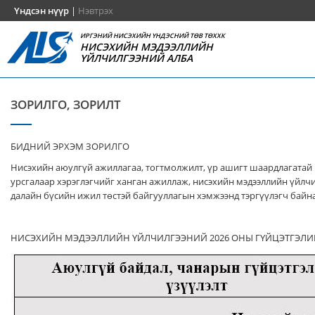
Үндсэн нүүр
|
Нэвтрэх
ИРГЭНИЙ НИСЭХИЙН ҮНДЭСНИЙ ТӨВ ТӨХХК
НИСЭХИЙН МЭДЭЭЛЛИЙН
ҮЙЛЧИЛГЭЭНИЙ АЛБА
ЗОРИЛГО, ЗОРИЛТ
БИДНИЙ ЭРХЭМ ЗОРИЛГО
Нисэхийн аюулгүй ажиллагаа, тогтмолжилт, үр ашигт шаардлагатай
урсгалаар хэрэглэгчийг ханган ажиллаж, нисэхийн мэдээллийн үйлч
далайн бүсийн ижил төстэй байгууллагын хэмжээнд тэргүүлэгч байна
НИСЭХИЙН МЭДЭЭЛЛИЙН ҮЙЛЧИЛГЭЭНИЙ 2026 ОНЫ ГҮЙЦЭТГЭЛИ