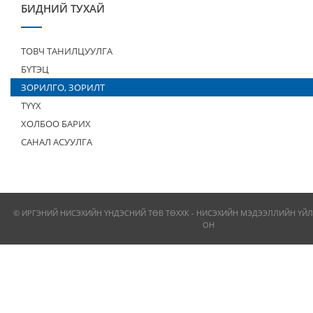
БИДНИЙ ТУХАЙ
ТОВЧ ТАНИЛЦУУЛГА
БҮТЭЦ
ЗОРИЛГО, ЗОРИЛТ
ТҮҮХ
ХОЛБОО БАРИХ
САНАЛ АСУУЛГА
© ИРГЭНИЙ НИСЭХИЙН ҮНДЭСНИЙ ТӨВ ТӨХХК - НИСЭХИЙН МЭДЭЭЛЛИЙН ҮЙЛ
ОН