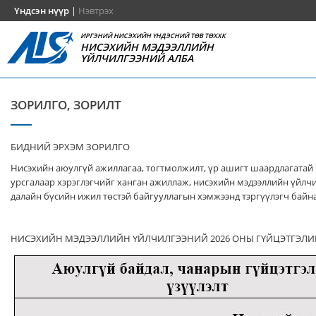
Үндсэн нүүр
|
Нэвтрэх
ИРГЭНИЙ НИСЭХИЙН ҮНДЭСНИЙ ТӨВ ТӨХХК
НИСЭХИЙН МЭДЭЭЛЛИЙН
ҮЙЛЧИЛГЭЭНИЙ АЛБА
ЗОРИЛГО, ЗОРИЛТ
БИДНИЙ ЭРХЭМ ЗОРИЛГО
Нисэхийн аюулгүй ажиллагаа, тогтмолжилт, үр ашигт шаардлагатай
урсгалаар хэрэглэгчийг ханган ажиллаж, нисэхийн мэдээллийн үйлч
далайн бүсийн ижил төстэй байгууллагын хэмжээнд тэргүүлэгч байна
НИСЭХИЙН МЭДЭЭЛЛИЙН ҮЙЛЧИЛГЭЭНИЙ 2026 ОНЫ ГҮЙЦЭТГЭЛИ