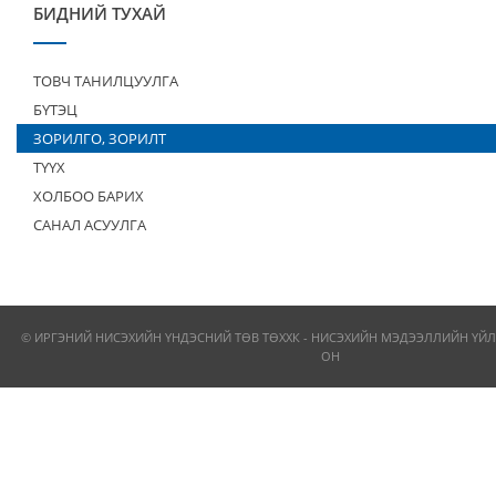
БИДНИЙ ТУХАЙ
ТОВЧ ТАНИЛЦУУЛГА
БҮТЭЦ
ЗОРИЛГО, ЗОРИЛТ
ТҮҮХ
ХОЛБОО БАРИХ
САНАЛ АСУУЛГА
© ИРГЭНИЙ НИСЭХИЙН ҮНДЭСНИЙ ТӨВ ТӨХХК - НИСЭХИЙН МЭДЭЭЛЛИЙН ҮЙЛ
ОН