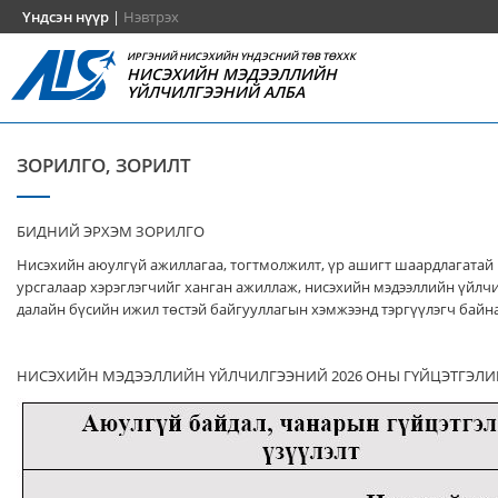
Үндсэн нүүр
|
Нэвтрэх
ИРГЭНИЙ НИСЭХИЙН ҮНДЭСНИЙ ТӨВ ТӨХХК
НИСЭХИЙН МЭДЭЭЛЛИЙН
ҮЙЛЧИЛГЭЭНИЙ АЛБА
ЗОРИЛГО, ЗОРИЛТ
БИДНИЙ ЭРХЭМ ЗОРИЛГО
Нисэхийн аюулгүй ажиллагаа, тогтмолжилт, үр ашигт шаардлагатай
урсгалаар хэрэглэгчийг ханган ажиллаж, нисэхийн мэдээллийн үйлч
далайн бүсийн ижил төстэй байгууллагын хэмжээнд тэргүүлэгч байна
НИСЭХИЙН МЭДЭЭЛЛИЙН ҮЙЛЧИЛГЭЭНИЙ 2026 ОНЫ ГҮЙЦЭТГЭЛИ