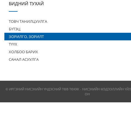
БИДНИЙ ТУХАЙ
ТОВЧ ТАНИЛЦУУЛГА
БҮТЭЦ
ЗОРИЛГО, ЗОРИЛТ
ТҮҮХ
ХОЛБОО БАРИХ
САНАЛ АСУУЛГА
© ИРГЭНИЙ НИСЭХИЙН ҮНДЭСНИЙ ТӨВ ТӨХХК - НИСЭХИЙН МЭДЭЭЛЛИЙН ҮЙЛ
ОН