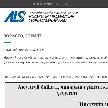
Үндсэн нүүр
|
Нэвтрэх
ИРГЭНИЙ НИСЭХИЙН ҮНДЭСНИЙ ТӨВ ТӨХХК
НИСЭХИЙН МЭДЭЭЛЛИЙН
ҮЙЛЧИЛГЭЭНИЙ АЛБА
ЗОРИЛГО, ЗОРИЛТ
БИДНИЙ ЭРХЭМ ЗОРИЛГО
Нисэхийн аюулгүй ажиллагаа, тогтмолжилт, үр ашигт шаардлагатай 
үйлчилгээгээр Ази номхон далайн бүсийн ижил төстэй байгууллагын 
НИСЭХИЙН МЭДЭЭЛЛИЙН ҮЙЛЧИЛГЭЭНИЙ 2026 ОНЫ ГҮЙЦЭТГЭЛИ