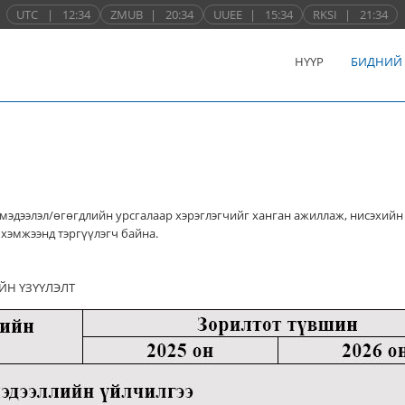
UTC
|
12:34
ZMUB
|
20:34
UUEE
|
15:34
RKSI
|
21:34
НҮҮР
БИДНИЙ
мэдээлэл/өгөгдлийн урсгалаар хэрэглэгчийг ханган ажиллаж, нисэхийн
хэмжээнд тэргүүлэгч байна.
ЙН ҮЗҮҮЛЭЛТ