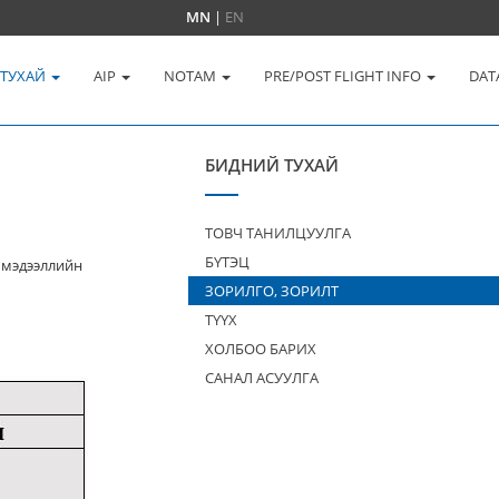
MN
|
EN
 ТУХАЙ
AIP
NOTAM
PRE/POST FLIGHT INFO
DAT
БИДНИЙ ТУХАЙ
ТОВЧ ТАНИЛЦУУЛГА
БҮТЭЦ
 мэдээллийн
ЗОРИЛГО, ЗОРИЛТ
ТҮҮХ
ХОЛБОО БАРИХ
САНАЛ АСУУЛГА