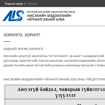
Үндсэн нүүр
|
Нэвтрэх
ИРГЭНИЙ НИСЭХИЙН ҮНДЭСНИЙ ТӨВ ТӨХХК
НИСЭХИЙН МЭДЭЭЛЛИЙН
ҮЙЛЧИЛГЭЭНИЙ АЛБА
ЗОРИЛГО, ЗОРИЛТ
БИДНИЙ ЭРХЭМ ЗОРИЛГО
Нисэхийн аюулгүй ажиллагаа, тогтмолжилт, үр ашигт шаардлагатай
урсгалаар хэрэглэгчийг ханган ажиллаж, нисэхийн мэдээллийн үйлч
далайн бүсийн ижил төстэй байгууллагын хэмжээнд тэргүүлэгч байна
НИСЭХИЙН МЭДЭЭЛЛИЙН ҮЙЛЧИЛГЭЭНИЙ 2026 ОНЫ ГҮЙЦЭТГЭЛИ