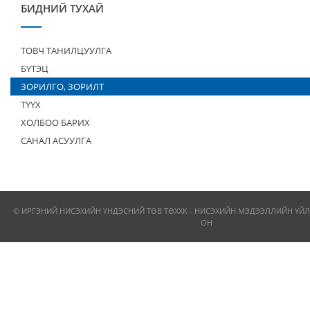
БИДНИЙ ТУХАЙ
ТОВЧ ТАНИЛЦУУЛГА
БҮТЭЦ
ЗОРИЛГО, ЗОРИЛТ
ТҮҮХ
ХОЛБОО БАРИХ
САНАЛ АСУУЛГА
© ИРГЭНИЙ НИСЭХИЙН ҮНДЭСНИЙ ТӨВ ТӨХХК - НИСЭХИЙН МЭДЭЭЛЛИЙН ҮЙЛ
ОН