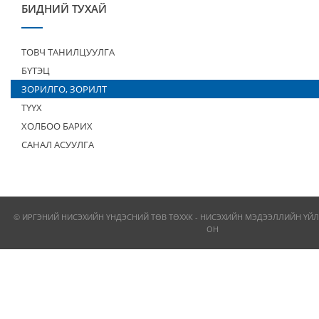
БИДНИЙ ТУХАЙ
ТОВЧ ТАНИЛЦУУЛГА
БҮТЭЦ
ЗОРИЛГО, ЗОРИЛТ
ТҮҮХ
ХОЛБОО БАРИХ
САНАЛ АСУУЛГА
© ИРГЭНИЙ НИСЭХИЙН ҮНДЭСНИЙ ТӨВ ТӨХХК - НИСЭХИЙН МЭДЭЭЛЛИЙН ҮЙЛ
ОН