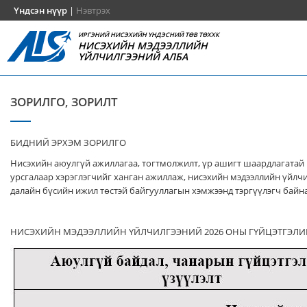
Үндсэн нүүр
|
Нэвтрэх
ИРГЭНИЙ НИСЭХИЙН ҮНДЭСНИЙ ТӨВ ТӨХХК
НИСЭХИЙН МЭДЭЭЛЛИЙН
ҮЙЛЧИЛГЭЭНИЙ АЛБА
ЗОРИЛГО, ЗОРИЛТ
БИДНИЙ ЭРХЭМ ЗОРИЛГО
Нисэхийн аюулгүй ажиллагаа, тогтмолжилт, үр ашигт шаардлагатай
урсгалаар хэрэглэгчийг ханган ажиллаж, нисэхийн мэдээллийн үйлч
далайн бүсийн ижил төстэй байгууллагын хэмжээнд тэргүүлэгч байна
НИСЭХИЙН МЭДЭЭЛЛИЙН ҮЙЛЧИЛГЭЭНИЙ 2026 ОНЫ ГҮЙЦЭТГЭЛИ