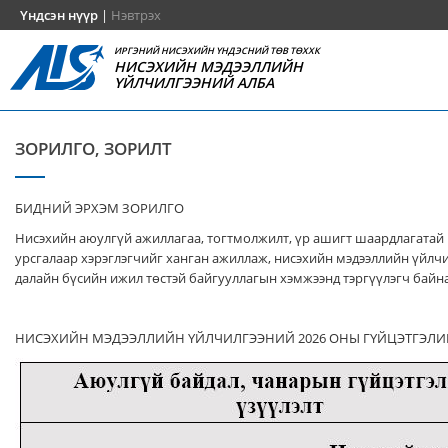
Үндсэн нүүр
|
Нэвтрэх
ИРГЭНИЙ НИСЭХИЙН ҮНДЭСНИЙ ТӨВ ТӨХХК
НИСЭХИЙН МЭДЭЭЛЛИЙН
ҮЙЛЧИЛГЭЭНИЙ АЛБА
ЗОРИЛГО, ЗОРИЛТ
БИДНИЙ ЭРХЭМ ЗОРИЛГО
Нисэхийн аюулгүй ажиллагаа, тогтмолжилт, үр ашигт шаардлагатай
урсгалаар хэрэглэгчийг ханган ажиллаж, нисэхийн мэдээллийн үйлч
далайн бүсийн ижил төстэй байгууллагын хэмжээнд тэргүүлэгч байна
НИСЭХИЙН МЭДЭЭЛЛИЙН ҮЙЛЧИЛГЭЭНИЙ 2026 ОНЫ ГҮЙЦЭТГЭЛИ