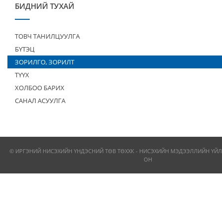
БИДНИЙ ТУХАЙ
ТОВЧ ТАНИЛЦУУЛГА
БҮТЭЦ
ЗОРИЛГО, ЗОРИЛТ
ТҮҮХ
ХОЛБОО БАРИХ
САНАЛ АСУУЛГА
© ИРГЭНИЙ НИСЭХИЙН ҮНДЭСНИЙ ТӨВ ТӨХХК - НИСЭХИЙН МЭДЭЭЛЛИЙН ҮЙЛ
ОН