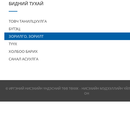
БИДНИЙ ТУХАЙ
ТОВЧ ТАНИЛЦУУЛГА
БҮТЭЦ
ЗОРИЛГО, ЗОРИЛТ
ТҮҮХ
ХОЛБОО БАРИХ
САНАЛ АСУУЛГА
© ИРГЭНИЙ НИСЭХИЙН ҮНДЭСНИЙ ТӨВ ТӨХХК - НИСЭХИЙН МЭДЭЭЛЛИЙН ҮЙЛ
ОН