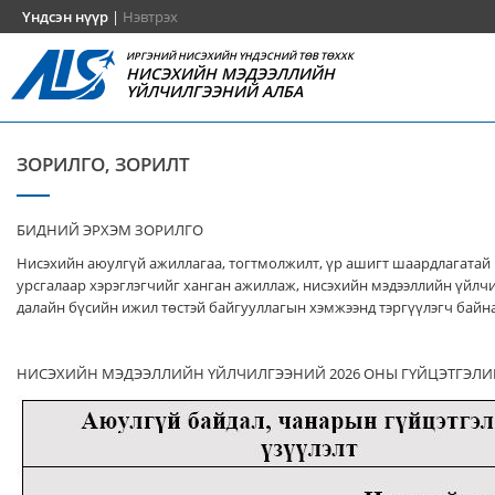
Үндсэн нүүр
|
Нэвтрэх
ИРГЭНИЙ НИСЭХИЙН ҮНДЭСНИЙ ТӨВ ТӨХХК
НИСЭХИЙН МЭДЭЭЛЛИЙН
ҮЙЛЧИЛГЭЭНИЙ АЛБА
ЗОРИЛГО, ЗОРИЛТ
БИДНИЙ ЭРХЭМ ЗОРИЛГО
Нисэхийн аюулгүй ажиллагаа, тогтмолжилт, үр ашигт шаардлагатай
урсгалаар хэрэглэгчийг ханган ажиллаж, нисэхийн мэдээллийн үйлч
далайн бүсийн ижил төстэй байгууллагын хэмжээнд тэргүүлэгч байна
НИСЭХИЙН МЭДЭЭЛЛИЙН ҮЙЛЧИЛГЭЭНИЙ 2026 ОНЫ ГҮЙЦЭТГЭЛИ