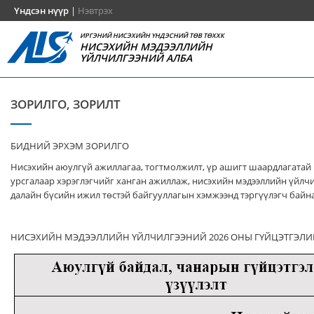
Үндсэн нүүр
|
Нэвтрэх
ИРГЭНИЙ НИСЭХИЙН ҮНДЭСНИЙ ТӨВ ТӨХХК
НИСЭХИЙН МЭДЭЭЛЛИЙН
ҮЙЛЧИЛГЭЭНИЙ АЛБА
ЗОРИЛГО, ЗОРИЛТ
БИДНИЙ ЭРХЭМ ЗОРИЛГО
Нисэхийн аюулгүй ажиллагаа, тогтмолжилт, үр ашигт шаардлагатай
урсгалаар хэрэглэгчийг ханган ажиллаж, нисэхийн мэдээллийн үйлч
далайн бүсийн ижил төстэй байгууллагын хэмжээнд тэргүүлэгч байна
НИСЭХИЙН МЭДЭЭЛЛИЙН ҮЙЛЧИЛГЭЭНИЙ 2026 ОНЫ ГҮЙЦЭТГЭЛИ