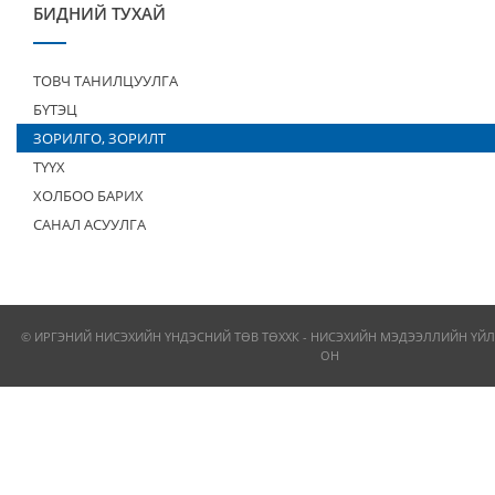
БИДНИЙ ТУХАЙ
ТОВЧ ТАНИЛЦУУЛГА
БҮТЭЦ
ЗОРИЛГО, ЗОРИЛТ
ТҮҮХ
ХОЛБОО БАРИХ
САНАЛ АСУУЛГА
© ИРГЭНИЙ НИСЭХИЙН ҮНДЭСНИЙ ТӨВ ТӨХХК - НИСЭХИЙН МЭДЭЭЛЛИЙН ҮЙЛ
ОН