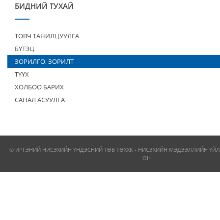
БИДНИЙ ТУХАЙ
ТОВЧ ТАНИЛЦУУЛГА
БҮТЭЦ
ЗОРИЛГО, ЗОРИЛТ
ТҮҮХ
ХОЛБОО БАРИХ
САНАЛ АСУУЛГА
© ИРГЭНИЙ НИСЭХИЙН ҮНДЭСНИЙ ТӨВ ТӨХХК - НИСЭХИЙН МЭДЭЭЛЛИЙН ҮЙЛ
ОН