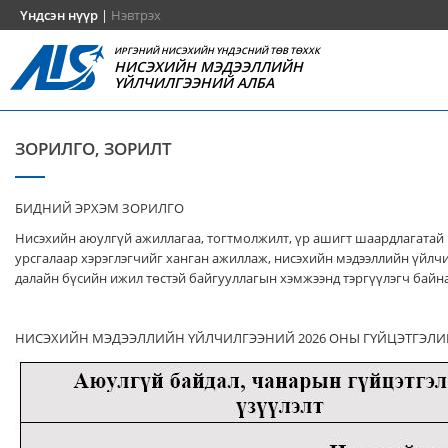
Үндсэн нүүр
|
Нэвтрэх
ИРГЭНИЙ НИСЭХИЙН ҮНДЭСНИЙ ТӨВ ТӨХХК
НИСЭХИЙН МЭДЭЭЛЛИЙН
ҮЙЛЧИЛГЭЭНИЙ АЛБА
ЗОРИЛГО, ЗОРИЛТ
БИДНИЙ ЭРХЭМ ЗОРИЛГО
Нисэхийн аюулгүй ажиллагаа, тогтмолжилт, үр ашигт шаардлагатай
урсгалаар хэрэглэгчийг ханган ажиллаж, нисэхийн мэдээллийн үйлч
далайн бүсийн ижил төстэй байгууллагын хэмжээнд тэргүүлэгч байна
НИСЭХИЙН МЭДЭЭЛЛИЙН ҮЙЛЧИЛГЭЭНИЙ 2026 ОНЫ ГҮЙЦЭТГЭЛИ