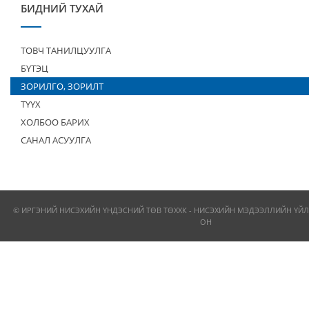
БИДНИЙ ТУХАЙ
ТОВЧ ТАНИЛЦУУЛГА
БҮТЭЦ
ЗОРИЛГО, ЗОРИЛТ
ТҮҮХ
ХОЛБОО БАРИХ
САНАЛ АСУУЛГА
© ИРГЭНИЙ НИСЭХИЙН ҮНДЭСНИЙ ТӨВ ТӨХХК - НИСЭХИЙН МЭДЭЭЛЛИЙН ҮЙЛ
ОН