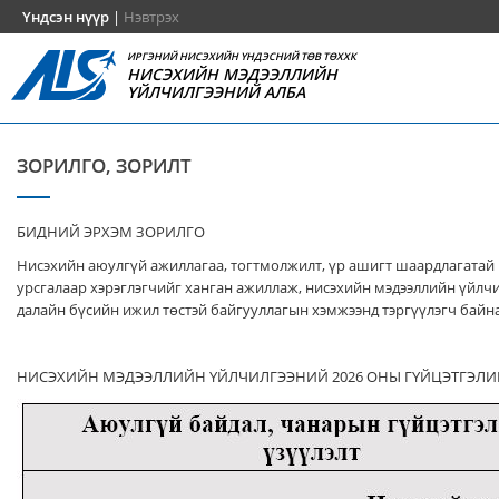
Үндсэн нүүр
|
Нэвтрэх
ИРГЭНИЙ НИСЭХИЙН ҮНДЭСНИЙ ТӨВ ТӨХХК
НИСЭХИЙН МЭДЭЭЛЛИЙН
ҮЙЛЧИЛГЭЭНИЙ АЛБА
ЗОРИЛГО, ЗОРИЛТ
БИДНИЙ ЭРХЭМ ЗОРИЛГО
Нисэхийн аюулгүй ажиллагаа, тогтмолжилт, үр ашигт шаардлагатай
урсгалаар хэрэглэгчийг ханган ажиллаж, нисэхийн мэдээллийн үйлч
далайн бүсийн ижил төстэй байгууллагын хэмжээнд тэргүүлэгч байна
НИСЭХИЙН МЭДЭЭЛЛИЙН ҮЙЛЧИЛГЭЭНИЙ 2026 ОНЫ ГҮЙЦЭТГЭЛИ