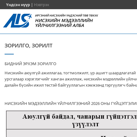
Үндсэн нүүр
|
Нэвтрэх
ИРГЭНИЙ НИСЭХИЙН ҮНДЭСНИЙ ТӨВ ТӨХХК
НИСЭХИЙН МЭДЭЭЛЛИЙН
ҮЙЛЧИЛГЭЭНИЙ АЛБА
ЗОРИЛГО, ЗОРИЛТ
БИДНИЙ ЭРХЭМ ЗОРИЛГО
Нисэхийн аюулгүй ажиллагаа, тогтмолжилт, үр ашигт шаардлагатай
урсгалаар хэрэглэгчийг ханган ажиллаж, нисэхийн мэдээллийн үйлч
далайн бүсийн ижил төстэй байгууллагын хэмжээнд тэргүүлэгч байна
НИСЭХИЙН МЭДЭЭЛЛИЙН ҮЙЛЧИЛГЭЭНИЙ 2026 ОНЫ ГҮЙЦЭТГЭЛИ