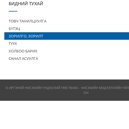
БИДНИЙ ТУХАЙ
ТОВЧ ТАНИЛЦУУЛГА
БҮТЭЦ
ЗОРИЛГО, ЗОРИЛТ
ТҮҮХ
ХОЛБОО БАРИХ
САНАЛ АСУУЛГА
© ИРГЭНИЙ НИСЭХИЙН ҮНДЭСНИЙ ТӨВ ТӨХХК - НИСЭХИЙН МЭДЭЭЛЛИЙН ҮЙЛ
ОН