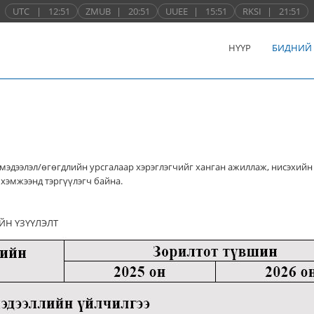
UTC
|
12:51
ZMUB
|
20:51
UUEE
|
15:51
RKSI
|
21:51
НҮҮР
БИДНИЙ
мэдээлэл/өгөгдлийн урсгалаар хэрэглэгчийг ханган ажиллаж, нисэхийн
хэмжээнд тэргүүлэгч байна.
ЙН ҮЗҮҮЛЭЛТ