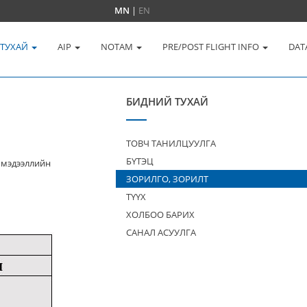
MN
|
EN
 ТУХАЙ
AIP
NOTAM
PRE/POST FLIGHT INFO
DAT
БИДНИЙ ТУХАЙ
ТОВЧ ТАНИЛЦУУЛГА
БҮТЭЦ
 мэдээллийн
ЗОРИЛГО, ЗОРИЛТ
ТҮҮХ
ХОЛБОО БАРИХ
САНАЛ АСУУЛГА