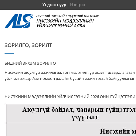
Үндсэн нүүр
|
Нэвтрэх
ИРГЭНИЙ НИСЭХИЙН ҮНДЭСНИЙ ТӨВ ТӨХХК
НИСЭХИЙН МЭДЭЭЛЛИЙН
ҮЙЛЧИЛГЭЭНИЙ АЛБА
ЗОРИЛГО, ЗОРИЛТ
БИДНИЙ ЭРХЭМ ЗОРИЛГО
Нисэхийн аюулгүй ажиллагаа, тогтмолжилт, үр ашигт шаардлагатай 
үйлчилгээгээр Ази номхон далайн бүсийн ижил төстэй байгууллагын 
НИСЭХИЙН МЭДЭЭЛЛИЙН ҮЙЛЧИЛГЭЭНИЙ 2026 ОНЫ ГҮЙЦЭТГЭЛИ