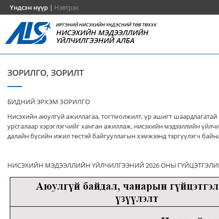
Үндсэн нүүр
|
Нэвтрэх
ИРГЭНИЙ НИСЭХИЙН ҮНДЭСНИЙ ТӨВ ТӨХХК
НИСЭХИЙН МЭДЭЭЛЛИЙН
ҮЙЛЧИЛГЭЭНИЙ АЛБА
ЗОРИЛГО, ЗОРИЛТ
БИДНИЙ ЭРХЭМ ЗОРИЛГО
Нисэхийн аюулгүй ажиллагаа, тогтмолжилт, үр ашигт шаардлагатай
урсгалаар хэрэглэгчийг ханган ажиллаж, нисэхийн мэдээллийн үйлч
далайн бүсийн ижил төстэй байгууллагын хэмжээнд тэргүүлэгч байна
НИСЭХИЙН МЭДЭЭЛЛИЙН ҮЙЛЧИЛГЭЭНИЙ 2026 ОНЫ ГҮЙЦЭТГЭЛИ