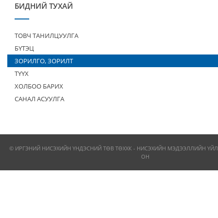
БИДНИЙ ТУХАЙ
ТОВЧ ТАНИЛЦУУЛГА
БҮТЭЦ
ЗОРИЛГО, ЗОРИЛТ
ТҮҮХ
ХОЛБОО БАРИХ
САНАЛ АСУУЛГА
© ИРГЭНИЙ НИСЭХИЙН ҮНДЭСНИЙ ТӨВ ТӨХХК - НИСЭХИЙН МЭДЭЭЛЛИЙН ҮЙЛ
ОН