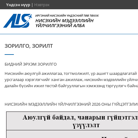
Үндсэн нүүр
|
Нэвтрэх
ИРГЭНИЙ НИСЭХИЙН ҮНДЭСНИЙ ТӨВ ТӨХХК
НИСЭХИЙН МЭДЭЭЛЛИЙН
ҮЙЛЧИЛГЭЭНИЙ АЛБА
ЗОРИЛГО, ЗОРИЛТ
БИДНИЙ ЭРХЭМ ЗОРИЛГО
Нисэхийн аюулгүй ажиллагаа, тогтмолжилт, үр ашигт шаардлагатай
урсгалаар хэрэглэгчийг ханган ажиллаж, нисэхийн мэдээллийн үйлч
далайн бүсийн ижил төстэй байгууллагын хэмжээнд тэргүүлэгч байна
НИСЭХИЙН МЭДЭЭЛЛИЙН ҮЙЛЧИЛГЭЭНИЙ 2026 ОНЫ ГҮЙЦЭТГЭЛИ