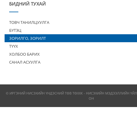
БИДНИЙ ТУХАЙ
ТОВЧ ТАНИЛЦУУЛГА
БҮТЭЦ
ЗОРИЛГО, ЗОРИЛТ
ТҮҮХ
ХОЛБОО БАРИХ
САНАЛ АСУУЛГА
© ИРГЭНИЙ НИСЭХИЙН ҮНДЭСНИЙ ТӨВ ТӨХХК - НИСЭХИЙН МЭДЭЭЛЛИЙН ҮЙЛ
ОН