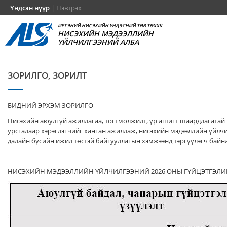
Үндсэн нүүр
|
Нэвтрэх
ИРГЭНИЙ НИСЭХИЙН ҮНДЭСНИЙ ТӨВ ТӨХХК
НИСЭХИЙН МЭДЭЭЛЛИЙН
ҮЙЛЧИЛГЭЭНИЙ АЛБА
ЗОРИЛГО, ЗОРИЛТ
БИДНИЙ ЭРХЭМ ЗОРИЛГО
Нисэхийн аюулгүй ажиллагаа, тогтмолжилт, үр ашигт шаардлагатай
урсгалаар хэрэглэгчийг ханган ажиллаж, нисэхийн мэдээллийн үйлч
далайн бүсийн ижил төстэй байгууллагын хэмжээнд тэргүүлэгч байна
НИСЭХИЙН МЭДЭЭЛЛИЙН ҮЙЛЧИЛГЭЭНИЙ 2026 ОНЫ ГҮЙЦЭТГЭЛИ