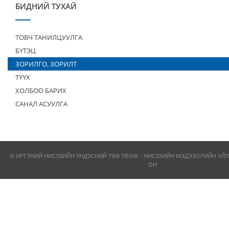
БИДНИЙ ТУХАЙ
ТОВЧ ТАНИЛЦУУЛГА
БҮТЭЦ
ЗОРИЛГО, ЗОРИЛТ
ТҮҮХ
ХОЛБОО БАРИХ
САНАЛ АСУУЛГА
© ИРГЭНИЙ НИСЭХИЙН ҮНДЭСНИЙ ТӨВ ТӨХХК - НИСЭХИЙН МЭДЭЭЛЛИЙН ҮЙЛ
ОН