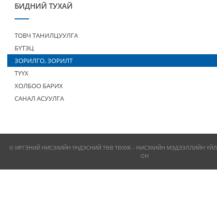
БИДНИЙ ТУХАЙ
ТОВЧ ТАНИЛЦУУЛГА
БҮТЭЦ
ЗОРИЛГО, ЗОРИЛТ
ТҮҮХ
ХОЛБОО БАРИХ
САНАЛ АСУУЛГА
© ИРГЭНИЙ НИСЭХИЙН ҮНДЭСНИЙ ТӨВ ТӨХХК - НИСЭХИЙН МЭДЭЭЛЛИЙН ҮЙЛ
ОН