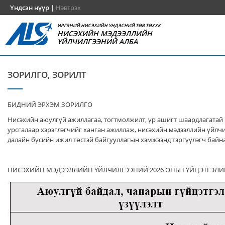
Үндсэн нүүр
|
Нэвтрэх
ИРГЭНИЙ НИСЭХИЙН ҮНДЭСНИЙ ТӨВ ТӨХХК
НИСЭХИЙН МЭДЭЭЛЛИЙН
ҮЙЛЧИЛГЭЭНИЙ АЛБА
ЗОРИЛГО, ЗОРИЛТ
БИДНИЙ ЭРХЭМ ЗОРИЛГО
Нисэхийн аюулгүй ажиллагаа, тогтмолжилт, үр ашигт шаардлагатай
урсгалаар хэрэглэгчийг ханган ажиллаж, нисэхийн мэдээллийн үйлч
далайн бүсийн ижил төстэй байгууллагын хэмжээнд тэргүүлэгч байна
НИСЭХИЙН МЭДЭЭЛЛИЙН ҮЙЛЧИЛГЭЭНИЙ 2026 ОНЫ ГҮЙЦЭТГЭЛИ