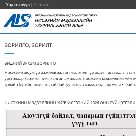
Үндсэн нүүр
|
Нэвтрэх
ИРГЭНИЙ НИСЭХИЙН ҮНДЭСНИЙ ТӨВ ТӨХХК
НИСЭХИЙН МЭДЭЭЛЛИЙН
ҮЙЛЧИЛГЭЭНИЙ АЛБА
ЗОРИЛГО, ЗОРИЛТ
БИДНИЙ ЭРХЭМ ЗОРИЛГО
Нисэхийн аюулгүй ажиллагаа, тогтмолжилт, үр ашигт шаардлагатай
урсгалаар хэрэглэгчийг ханган ажиллаж, нисэхийн мэдээллийн үйлч
далайн бүсийн ижил төстэй байгууллагын хэмжээнд тэргүүлэгч байна
НИСЭХИЙН МЭДЭЭЛЛИЙН ҮЙЛЧИЛГЭЭНИЙ 2026 ОНЫ ГҮЙЦЭТГЭЛИ