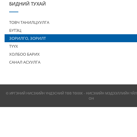
БИДНИЙ ТУХАЙ
ТОВЧ ТАНИЛЦУУЛГА
БҮТЭЦ
ЗОРИЛГО, ЗОРИЛТ
ТҮҮХ
ХОЛБОО БАРИХ
САНАЛ АСУУЛГА
© ИРГЭНИЙ НИСЭХИЙН ҮНДЭСНИЙ ТӨВ ТӨХХК - НИСЭХИЙН МЭДЭЭЛЛИЙН ҮЙЛ
ОН