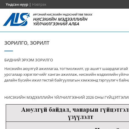
Үндсэн нүүр
|
Нэвтрэх
ИРГЭНИЙ НИСЭХИЙН ҮНДЭСНИЙ ТӨВ ТӨХХК
НИСЭХИЙН МЭДЭЭЛЛИЙН
ҮЙЛЧИЛГЭЭНИЙ АЛБА
ЗОРИЛГО, ЗОРИЛТ
БИДНИЙ ЭРХЭМ ЗОРИЛГО
Нисэхийн аюулгүй ажиллагаа, тогтмолжилт, үр ашигт шаардлагатай
урсгалаар хэрэглэгчийг ханган ажиллаж, нисэхийн мэдээллийн үйлч
далайн бүсийн ижил төстэй байгууллагын хэмжээнд тэргүүлэгч байна
НИСЭХИЙН МЭДЭЭЛЛИЙН ҮЙЛЧИЛГЭЭНИЙ 2026 ОНЫ ГҮЙЦЭТГЭЛИ