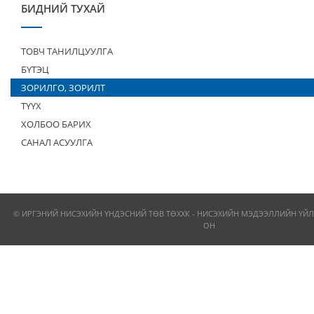
БИДНИЙ ТУХАЙ
ТОВЧ ТАНИЛЦУУЛГА
БҮТЭЦ
ЗОРИЛГО, ЗОРИЛТ
ТҮҮХ
ХОЛБОО БАРИХ
САНАЛ АСУУЛГА
© ИРГЭНИЙ НИСЭХИЙН ҮНДЭСНИЙ ТӨВ ТӨХХК - НИСЭХИЙН МЭДЭЭЛЛИЙН ҮЙЛ
ОН