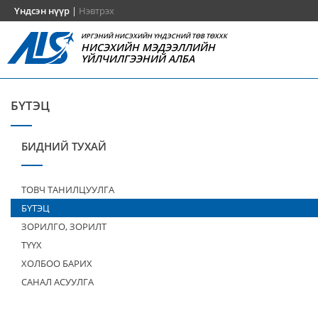
Үндсэн нүүр
|
Нэвтрэх
ИРГЭНИЙ НИСЭХИЙН ҮНДЭСНИЙ ТӨВ ТӨХХК
НИСЭХИЙН МЭДЭЭЛЛИЙН
ҮЙЛЧИЛГЭЭНИЙ АЛБА
БҮТЭЦ
БИДНИЙ ТУХАЙ
ТОВЧ ТАНИЛЦУУЛГА
БҮТЭЦ
ЗОРИЛГО, ЗОРИЛТ
ТҮҮХ
ХОЛБОО БАРИХ
САНАЛ АСУУЛГА