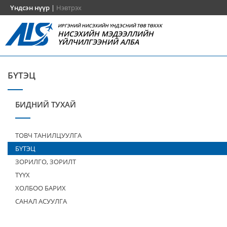
Үндсэн нүүр
|
Нэвтрэх
ИРГЭНИЙ НИСЭХИЙН ҮНДЭСНИЙ ТӨВ ТӨХХК
НИСЭХИЙН МЭДЭЭЛЛИЙН
ҮЙЛЧИЛГЭЭНИЙ АЛБА
БҮТЭЦ
БИДНИЙ ТУХАЙ
ТОВЧ ТАНИЛЦУУЛГА
БҮТЭЦ
ЗОРИЛГО, ЗОРИЛТ
ТҮҮХ
ХОЛБОО БАРИХ
САНАЛ АСУУЛГА