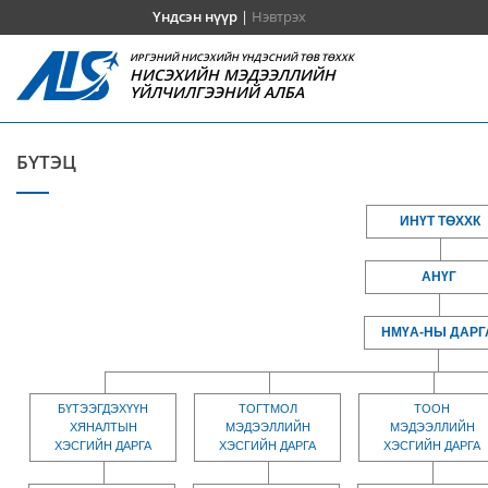
Үндсэн нүүр
|
Нэвтрэх
ИРГЭНИЙ НИСЭХИЙН ҮНДЭСНИЙ ТӨВ ТӨХХК
НИСЭХИЙН МЭДЭЭЛЛИЙН
ҮЙЛЧИЛГЭЭНИЙ АЛБА
БҮТЭЦ
ИНҮТ ТӨХХК
АНҮГ
НМҮА-НЫ ДАРГ
БҮТЭЭГДЭХҮҮН
ТОГТМОЛ
ТООН
ХЯНАЛТЫН
МЭДЭЭЛЛИЙН
МЭДЭЭЛЛИЙН
ХЭСГИЙН ДАРГА
ХЭСГИЙН ДАРГА
ХЭСГИЙН ДАРГА