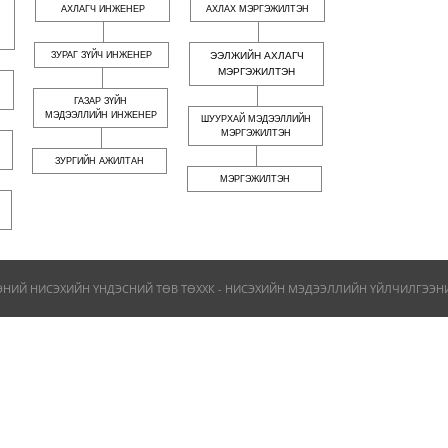
АХЛАГЧ ИНЖЕНЕР
АХЛАХ МЭРГЭЖИЛТЭН
ЗУРАГ ЗҮЙЧ ИНЖЕНЕР
ЭЭЛЖИЙН АХЛАГЧ
МЭРГЭЖИЛТЭН
ГАЗАР ЗҮЙН
МЭДЭЭЛЛИЙН ИНЖЕНЕР
ШУУРХАЙ МЭДЭЭЛЛИЙН
МЭРГЭЖИЛТЭН
ЗУРГИЙН АЖИЛТАН
МЭРГЭЖИЛТЭН
ЭНИЙ НИСЭХИЙН ҮНДЭСНИЙ ТӨВ ТӨХХК - НИСЭХИЙН МЭДЭЭЛЛИЙН ҮЙЛЧИЛГЭЭНИЙ