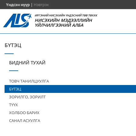
Үндсэн нүүр
|
Нэвтрэх
ИРГЭНИЙ НИСЭХИЙН ҮНДЭСНИЙ ТӨВ ТӨХХК
НИСЭХИЙН МЭДЭЭЛЛИЙН
ҮЙЛЧИЛГЭЭНИЙ АЛБА
БҮТЭЦ
БИДНИЙ ТУХАЙ
ТОВЧ ТАНИЛЦУУЛГА
БҮТЭЦ
ЗОРИЛГО, ЗОРИЛТ
ТҮҮХ
ХОЛБОО БАРИХ
САНАЛ АСУУЛГА