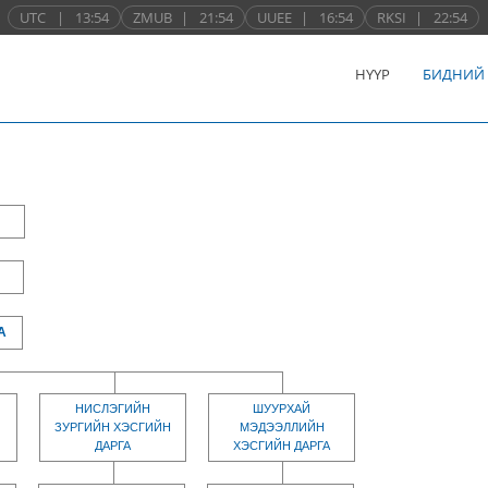
UTC
|
13:54
ZMUB
|
21:54
UUEE
|
16:54
RKSI
|
22:54
НҮҮР
БИДНИЙ
А
НИСЛЭГИЙН
ШУУРХАЙ
ЗУРГИЙН ХЭСГИЙН
МЭДЭЭЛЛИЙН
ДАРГА
ХЭСГИЙН ДАРГА