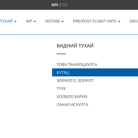
MN
|
EN
 ТУХАЙ
AIP
NOTAM
PRE/POST FLIGHT INFO
DAT
БИДНИЙ ТУХАЙ
ТОВЧ ТАНИЛЦУУЛГА
БҮТЭЦ
ЗОРИЛГО, ЗОРИЛТ
ТҮҮХ
ХОЛБОО БАРИХ
САНАЛ АСУУЛГА