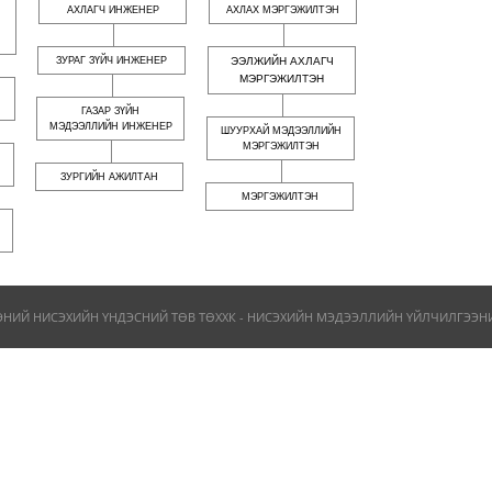
АХЛАГЧ ИНЖЕНЕР
АХЛАХ МЭРГЭЖИЛТЭН
ЗУРАГ ЗҮЙЧ ИНЖЕНЕР
ЭЭЛЖИЙН АХЛАГЧ
МЭРГЭЖИЛТЭН
ГАЗАР ЗҮЙН
МЭДЭЭЛЛИЙН ИНЖЕНЕР
ШУУРХАЙ МЭДЭЭЛЛИЙН
МЭРГЭЖИЛТЭН
ЗУРГИЙН АЖИЛТАН
МЭРГЭЖИЛТЭН
ЭНИЙ НИСЭХИЙН ҮНДЭСНИЙ ТӨВ ТӨХХК - НИСЭХИЙН МЭДЭЭЛЛИЙН ҮЙЛЧИЛГЭЭНИЙ