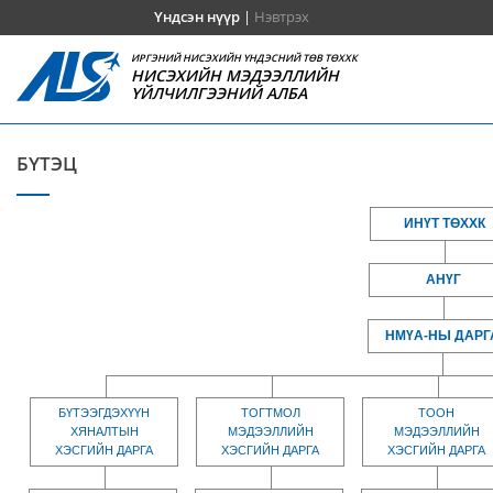
Үндсэн нүүр
|
Нэвтрэх
ИРГЭНИЙ НИСЭХИЙН ҮНДЭСНИЙ ТӨВ ТӨХХК
НИСЭХИЙН МЭДЭЭЛЛИЙН
ҮЙЛЧИЛГЭЭНИЙ АЛБА
БҮТЭЦ
ИНҮТ ТӨХХК
АНҮГ
НМҮА-НЫ ДАРГ
БҮТЭЭГДЭХҮҮН
ТОГТМОЛ
ТООН
ХЯНАЛТЫН
МЭДЭЭЛЛИЙН
МЭДЭЭЛЛИЙН
ХЭСГИЙН ДАРГА
ХЭСГИЙН ДАРГА
ХЭСГИЙН ДАРГА