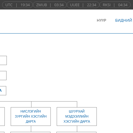
UTC
|
19:34
ZMUB
|
03:34
UUEE
|
22:34
RKSI
|
04:34
НҮҮР
БИДНИЙ
А
НИСЛЭГИЙН
ШУУРХАЙ
ЗУРГИЙН ХЭСГИЙН
МЭДЭЭЛЛИЙН
ДАРГА
ХЭСГИЙН ДАРГА