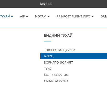
MN
|
EN
 ТУХАЙ
AIP
NOTAM
PRE/POST FLIGHT INFO
DAT
БИДНИЙ ТУХАЙ
ТОВЧ ТАНИЛЦУУЛГА
БҮТЭЦ
ЗОРИЛГО, ЗОРИЛТ
ТҮҮХ
ХОЛБОО БАРИХ
САНАЛ АСУУЛГА