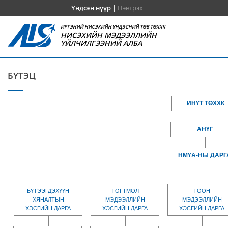
Үндсэн нүүр
|
Нэвтрэх
ИРГЭНИЙ НИСЭХИЙН ҮНДЭСНИЙ ТӨВ ТӨХХК
НИСЭХИЙН МЭДЭЭЛЛИЙН
ҮЙЛЧИЛГЭЭНИЙ АЛБА
БҮТЭЦ
ИНҮТ ТӨХХК
АНҮГ
НМҮА-НЫ ДАРГ
БҮТЭЭГДЭХҮҮН
ТОГТМОЛ
ТООН
ХЯНАЛТЫН
МЭДЭЭЛЛИЙН
МЭДЭЭЛЛИЙН
ХЭСГИЙН ДАРГА
ХЭСГИЙН ДАРГА
ХЭСГИЙН ДАРГА