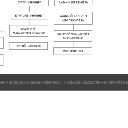
АХЛАГЧ ИНЖЕНЕР
АХЛАХ МЭРГЭЖИЛТЭН
ЗУРАГ ЗҮЙЧ ИНЖЕНЕР
ЭЭЛЖИЙН АХЛАГЧ
МЭРГЭЖИЛТЭН
ГАЗАР ЗҮЙН
МЭДЭЭЛЛИЙН ИНЖЕНЕР
ШУУРХАЙ МЭДЭЭЛЛИЙН
МЭРГЭЖИЛТЭН
ЗУРГИЙН АЖИЛТАН
МЭРГЭЖИЛТЭН
ЭНИЙ НИСЭХИЙН ҮНДЭСНИЙ ТӨВ ТӨХХК - НИСЭХИЙН МЭДЭЭЛЛИЙН ҮЙЛЧИЛГЭЭНИЙ