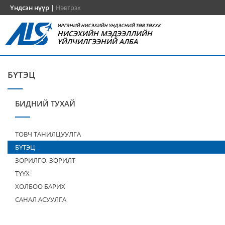
Үндсэн нүүр
|
Нэвтрэх
ИРГЭНИЙ НИСЭХИЙН ҮНДЭСНИЙ ТӨВ ТӨХХК
НИСЭХИЙН МЭДЭЭЛЛИЙН
ҮЙЛЧИЛГЭЭНИЙ АЛБА
БҮТЭЦ
БИДНИЙ ТУХАЙ
ТОВЧ ТАНИЛЦУУЛГА
БҮТЭЦ
ЗОРИЛГО, ЗОРИЛТ
ТҮҮХ
ХОЛБОО БАРИХ
САНАЛ АСУУЛГА