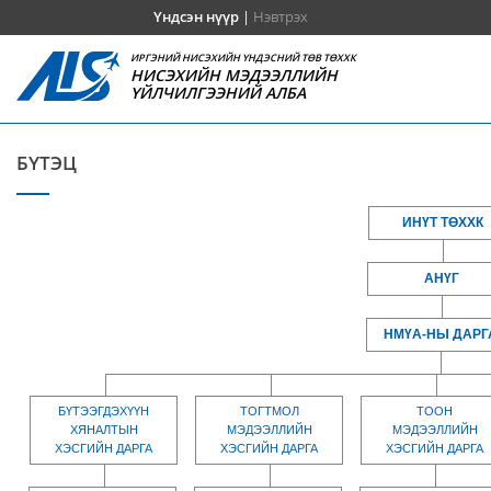
Үндсэн нүүр
|
Нэвтрэх
ИРГЭНИЙ НИСЭХИЙН ҮНДЭСНИЙ ТӨВ ТӨХХК
НИСЭХИЙН МЭДЭЭЛЛИЙН
ҮЙЛЧИЛГЭЭНИЙ АЛБА
БҮТЭЦ
ИНҮТ ТӨХХК
АНҮГ
НМҮА-НЫ ДАРГ
БҮТЭЭГДЭХҮҮН
ТОГТМОЛ
ТООН
ХЯНАЛТЫН
МЭДЭЭЛЛИЙН
МЭДЭЭЛЛИЙН
ХЭСГИЙН ДАРГА
ХЭСГИЙН ДАРГА
ХЭСГИЙН ДАРГА