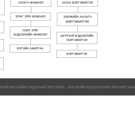
АХЛАГЧ ИНЖЕНЕР
АХЛАХ МЭРГЭЖИЛТЭН
ЗУРАГ ЗҮЙЧ ИНЖЕНЕР
ЭЭЛЖИЙН АХЛАГЧ
МЭРГЭЖИЛТЭН
ГАЗАР ЗҮЙН
МЭДЭЭЛЛИЙН ИНЖЕНЕР
ШУУРХАЙ МЭДЭЭЛЛИЙН
МЭРГЭЖИЛТЭН
ЗУРГИЙН АЖИЛТАН
МЭРГЭЖИЛТЭН
ЭНИЙ НИСЭХИЙН ҮНДЭСНИЙ ТӨВ ТӨХХК - НИСЭХИЙН МЭДЭЭЛЛИЙН ҮЙЛЧИЛГЭЭНИЙ