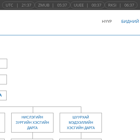
UTC
|
21:37
ZMUB
|
05:37
UUEE
|
00:37
RKSI
|
06:37
НҮҮР
БИДНИЙ
А
НИСЛЭГИЙН
ШУУРХАЙ
ЗУРГИЙН ХЭСГИЙН
МЭДЭЭЛЛИЙН
ДАРГА
ХЭСГИЙН ДАРГА