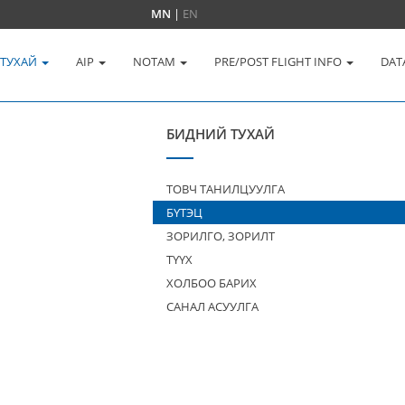
MN
|
EN
 ТУХАЙ
AIP
NOTAM
PRE/POST FLIGHT INFO
DAT
БИДНИЙ ТУХАЙ
ТОВЧ ТАНИЛЦУУЛГА
БҮТЭЦ
ЗОРИЛГО, ЗОРИЛТ
ТҮҮХ
ХОЛБОО БАРИХ
САНАЛ АСУУЛГА