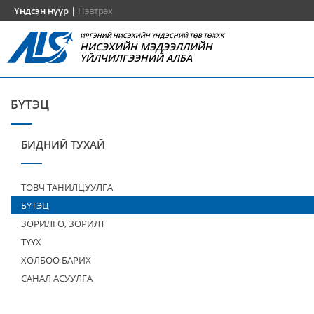
Үндсэн нүүр
|
Нэвтрэх
ИРГЭНИЙ НИСЭХИЙН ҮНДЭСНИЙ ТӨВ ТӨХХК
НИСЭХИЙН МЭДЭЭЛЛИЙН
ҮЙЛЧИЛГЭЭНИЙ АЛБА
БҮТЭЦ
БИДНИЙ ТУХАЙ
ТОВЧ ТАНИЛЦУУЛГА
БҮТЭЦ
ЗОРИЛГО, ЗОРИЛТ
ТҮҮХ
ХОЛБОО БАРИХ
САНАЛ АСУУЛГА