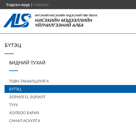
Үндсэн нүүр
|
Нэвтрэх
ИРГЭНИЙ НИСЭХИЙН ҮНДЭСНИЙ ТӨВ ТӨХХК
НИСЭХИЙН МЭДЭЭЛЛИЙН
ҮЙЛЧИЛГЭЭНИЙ АЛБА
БҮТЭЦ
БИДНИЙ ТУХАЙ
ТОВЧ ТАНИЛЦУУЛГА
БҮТЭЦ
ЗОРИЛГО, ЗОРИЛТ
ТҮҮХ
ХОЛБОО БАРИХ
САНАЛ АСУУЛГА