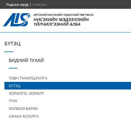
Үндсэн нүүр
|
Нэвтрэх
ИРГЭНИЙ НИСЭХИЙН ҮНДЭСНИЙ ТӨВ ТӨХХК
НИСЭХИЙН МЭДЭЭЛЛИЙН
ҮЙЛЧИЛГЭЭНИЙ АЛБА
БҮТЭЦ
БИДНИЙ ТУХАЙ
ТОВЧ ТАНИЛЦУУЛГА
БҮТЭЦ
ЗОРИЛГО, ЗОРИЛТ
ТҮҮХ
ХОЛБОО БАРИХ
САНАЛ АСУУЛГА