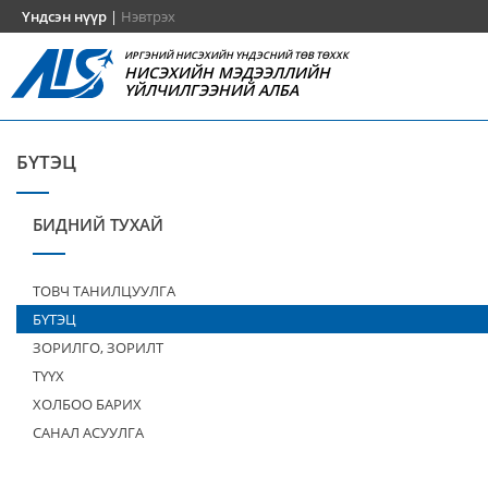
Үндсэн нүүр
|
Нэвтрэх
ИРГЭНИЙ НИСЭХИЙН ҮНДЭСНИЙ ТӨВ ТӨХХК
НИСЭХИЙН МЭДЭЭЛЛИЙН
ҮЙЛЧИЛГЭЭНИЙ АЛБА
БҮТЭЦ
БИДНИЙ ТУХАЙ
ТОВЧ ТАНИЛЦУУЛГА
БҮТЭЦ
ЗОРИЛГО, ЗОРИЛТ
ТҮҮХ
ХОЛБОО БАРИХ
САНАЛ АСУУЛГА