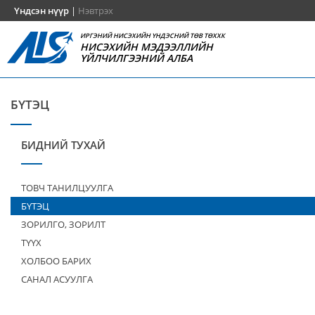
Үндсэн нүүр
|
Нэвтрэх
ИРГЭНИЙ НИСЭХИЙН ҮНДЭСНИЙ ТӨВ ТӨХХК
НИСЭХИЙН МЭДЭЭЛЛИЙН
ҮЙЛЧИЛГЭЭНИЙ АЛБА
БҮТЭЦ
БИДНИЙ ТУХАЙ
ТОВЧ ТАНИЛЦУУЛГА
БҮТЭЦ
ЗОРИЛГО, ЗОРИЛТ
ТҮҮХ
ХОЛБОО БАРИХ
САНАЛ АСУУЛГА