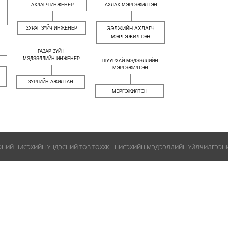
АХЛАГЧ ИНЖЕНЕР
АХЛАХ МЭРГЭЖИЛТЭН
ЗУРАГ ЗҮЙЧ ИНЖЕНЕР
ЭЭЛЖИЙН АХЛАГЧ
МЭРГЭЖИЛТЭН
ГАЗАР ЗҮЙН
МЭДЭЭЛЛИЙН ИНЖЕНЕР
ШУУРХАЙ МЭДЭЭЛЛИЙН
МЭРГЭЖИЛТЭН
ЗУРГИЙН АЖИЛТАН
МЭРГЭЖИЛТЭН
ЭНИЙ НИСЭХИЙН ҮНДЭСНИЙ ТӨВ ТӨХХК - НИСЭХИЙН МЭДЭЭЛЛИЙН ҮЙЛЧИЛГЭЭНИЙ