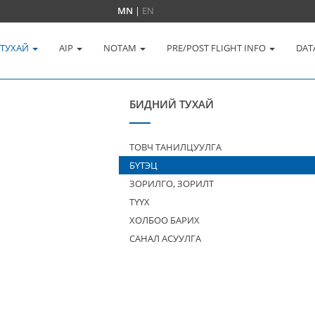
MN
|
EN
 ТУХАЙ
AIP
NOTAM
PRE/POST FLIGHT INFO
DAT
БИДНИЙ ТУХАЙ
ТОВЧ ТАНИЛЦУУЛГА
БҮТЭЦ
ЗОРИЛГО, ЗОРИЛТ
ТҮҮХ
ХОЛБОО БАРИХ
САНАЛ АСУУЛГА