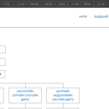
UTC
|
12:34
ZMUB
|
20:34
UUEE
|
15:34
RKSI
|
21:34
НҮҮР
БИДНИЙ
А
НИСЛЭГИЙН
ШУУРХАЙ
ЗУРГИЙН ХЭСГИЙН
МЭДЭЭЛЛИЙН
ДАРГА
ХЭСГИЙН ДАРГА