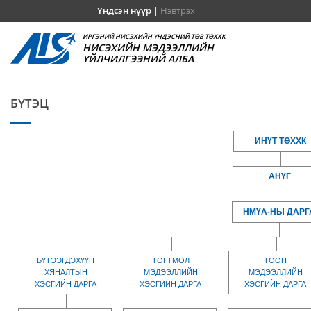
Үндсэн нүүр
|
Нэвтрэх
ИРГЭНИЙ НИСЭХИЙН ҮНДЭСНИЙ ТӨВ ТӨХХК
НИСЭХИЙН МЭДЭЭЛЛИЙН
ҮЙЛЧИЛГЭЭНИЙ АЛБА
БҮТЭЦ
ИНҮТ ТӨХХК
АНҮГ
НМҮА-НЫ ДАРГ
БҮТЭЭГДЭХҮҮН
ТОГТМОЛ
ТООН
ХЯНАЛТЫН
МЭДЭЭЛЛИЙН
МЭДЭЭЛЛИЙН
ХЭСГИЙН ДАРГА
ХЭСГИЙН ДАРГА
ХЭСГИЙН ДАРГА