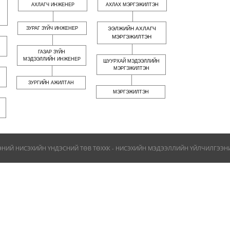
АХЛАГЧ ИНЖЕНЕР
АХЛАХ МЭРГЭЖИЛТЭН
ЗУРАГ ЗҮЙЧ ИНЖЕНЕР
ЭЭЛЖИЙН АХЛАГЧ
МЭРГЭЖИЛТЭН
ГАЗАР ЗҮЙН
МЭДЭЭЛЛИЙН ИНЖЕНЕР
ШУУРХАЙ МЭДЭЭЛЛИЙН
МЭРГЭЖИЛТЭН
ЗУРГИЙН АЖИЛТАН
МЭРГЭЖИЛТЭН
ЭНИЙ НИСЭХИЙН ҮНДЭСНИЙ ТӨВ ТӨХХК - НИСЭХИЙН МЭДЭЭЛЛИЙН ҮЙЛЧИЛГЭЭНИЙ