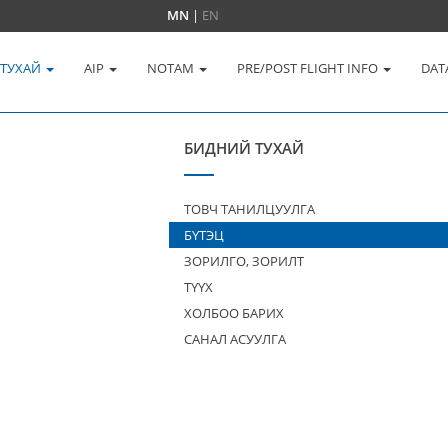
MN
|
EN
 ТУХАЙ
AIP
NOTAM
PRE/POST FLIGHT INFO
DAT
БИДНИЙ ТУХАЙ
ТОВЧ ТАНИЛЦУУЛГА
БҮТЭЦ
ЗОРИЛГО, ЗОРИЛТ
ТҮҮХ
ХОЛБОО БАРИХ
САНАЛ АСУУЛГА