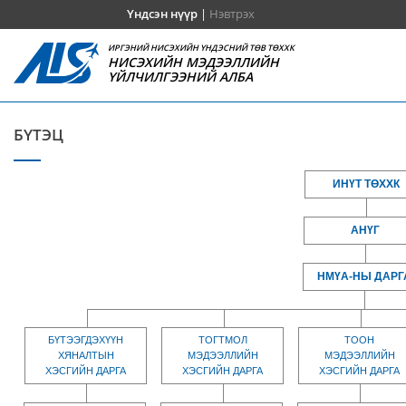
Үндсэн нүүр
|
Нэвтрэх
ИРГЭНИЙ НИСЭХИЙН ҮНДЭСНИЙ ТӨВ ТӨХХК
НИСЭХИЙН МЭДЭЭЛЛИЙН
ҮЙЛЧИЛГЭЭНИЙ АЛБА
БҮТЭЦ
ИНҮТ ТӨХХК
АНҮГ
НМҮА-НЫ ДАРГ
БҮТЭЭГДЭХҮҮН
ТОГТМОЛ
ТООН
ХЯНАЛТЫН
МЭДЭЭЛЛИЙН
МЭДЭЭЛЛИЙН
ХЭСГИЙН ДАРГА
ХЭСГИЙН ДАРГА
ХЭСГИЙН ДАРГА