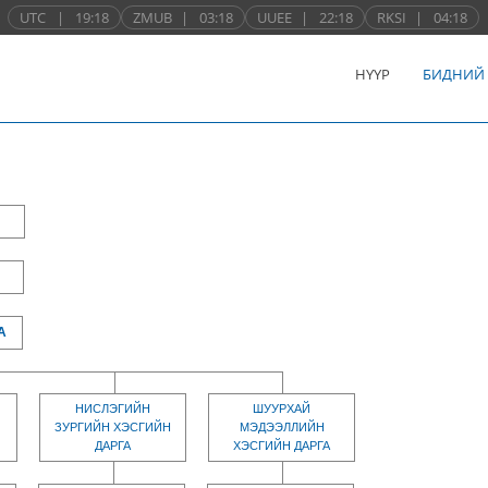
UTC
|
19:18
ZMUB
|
03:18
UUEE
|
22:18
RKSI
|
04:18
НҮҮР
БИДНИЙ
А
НИСЛЭГИЙН
ШУУРХАЙ
ЗУРГИЙН ХЭСГИЙН
МЭДЭЭЛЛИЙН
ДАРГА
ХЭСГИЙН ДАРГА