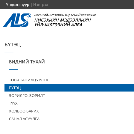
Үндсэн нүүр
|
Нэвтрэх
ИРГЭНИЙ НИСЭХИЙН ҮНДЭСНИЙ ТӨВ ТӨХХК
НИСЭХИЙН МЭДЭЭЛЛИЙН
ҮЙЛЧИЛГЭЭНИЙ АЛБА
БҮТЭЦ
БИДНИЙ ТУХАЙ
ТОВЧ ТАНИЛЦУУЛГА
БҮТЭЦ
ЗОРИЛГО, ЗОРИЛТ
ТҮҮХ
ХОЛБОО БАРИХ
САНАЛ АСУУЛГА